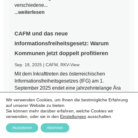
verschiedene...
...weiterlesen
CAFM und das neue
Informationsfreiheitsgesetz: Warum
Kommunen jetzt doppelt profitieren
Sep. 18, 2025
|
CAFM
,
RKV-View
Mit dem Inkrafttreten des österreichischen
Informationsfreiheitsgesetzes (IFG) am 1.
September 2025 endet eine jahrzehntelange Ära
des Amtsgeheimnisses. Bürgerinnen und Bürger
Wir verwenden Cookies, um Ihnen die bestmögliche Erfahrung
haben nun einen Rechtsanspruch auf Zugang zu
auf unserer Website zu bieten.
amtlichen Informationen – auch auf kommunaler
Sie können mehr darüber erfahren, welche Cookies wir
Ebene. Für Städte und Gemeinden...
verwenden, oder sie in den
Einstellungen
ausschalten.
...weiterlesen
Akzeptieren
Ablehnen