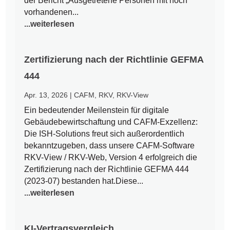
der Bericht „Ausgetretene Personen mit noch
vorhandenen...
...weiterlesen
Zertifizierung nach der Richtlinie GEFMA
444
Apr. 13, 2026
|
CAFM
,
RKV
,
RKV-View
Ein bedeutender Meilenstein für digitale
Gebäudebewirtschaftung und CAFM-Exzellenz:
Die ISH-Solutions freut sich außerordentlich
bekanntzugeben, dass unsere CAFM-Software
RKV-View / RKV-Web, Version 4 erfolgreich die
Zertifizierung nach der Richtlinie GEFMA 444
(2023-07) bestanden hat.Diese...
...weiterlesen
KI-Vertragsvergleich