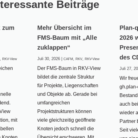
nteressante Beiträge
k zum
Mehr Übersicht im
Plan-
FMS-Baum mit „Alle
2026 
zuklappen“
Prese
des C
,
Juli 30, 2026
|
,
,
RKV-View
CAFM
RKV
RKV-View
eichen
Der FMS-Baum in RKV-View
Juli 27, 2
bildet die zentrale Struktur
Wir freu
für Projekte, Liegenschaften
gh.plan
hnelle
und Objekte ab. Gerade bei
Bestan
dend.
umfangreichen
auch be
-View
Projektstrukturen können
wieder a
tion, mit
viele gleichzeitig geöffnete
Partner 
abellen
Knoten jedoch schnell die
Seit vie
n Knoten
Übersicht erschweren. Mit