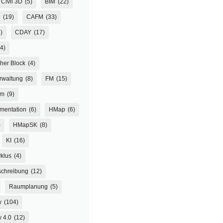
Civil 3D
(5)
BIM
(22)
D
(19)
CAFM
(33)
)
CDAY
(17)
(4)
her Block
(4)
rwaltung
(8)
FM
(15)
um
(9)
mentation
(6)
HMap
(6)
)
HMapSK
(8)
KI
(16)
klus
(4)
chreibung
(12)
Raumplanung
(5)
w
(104)
 4.0
(12)