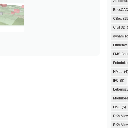
Autodesk 
BricsCA
CBox
(15
Civil 3D
dynamisc
Firmenve
FMS-Ba
Fotodoku
HMap
(4
IFC
(8)
Lebenszy
Modulbes
OoC
(5)
RKV-Vie
RKV-View