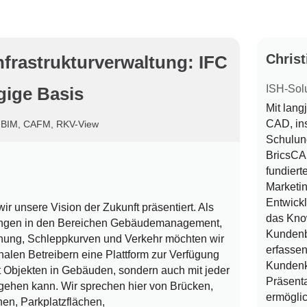
Christ
nfrastrukturverwaltung: IFC
ISH-Sol
gige Basis
Mit lang
CAD, in
,
BIM
,
CAFM
,
RKV-View
Schulun
BricsCA
fundiert
Marketin
Entwickl
 unsere Vision der Zukunft präsentiert. Als
das Kno
ungen in den Bereichen Gebäudemanagement,
Kundenb
ung, Schleppkurven und Verkehr möchten wir
erfassen
len Betreibern eine Plattform zur Verfügung
Kundenk
mit Objekten in Gebäuden, sondern auch mit jeder
Präsent
umgehen kann. Wir sprechen hier von Brücken,
ermöglic
en, Parkplatzflächen,