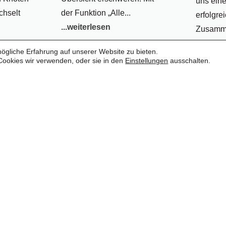
uns eine
hselt
der Funktion „Alle...
erfolgre
...weiterlesen
Zusamme
langjähr
gliche Erfahrung auf unserer Website zu bieten.
und das.
Cookies wir verwenden, oder sie in den
Einstellungen
ausschalten.
...weite