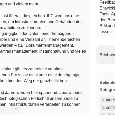
Feedback
agen und vielem mehr.
Entwickl
Tools, A
fast überall die gleichen. IFC wird uns eine
den Ber
ten, um Infrastrukturdaten und Gebäudedaten
BIM und 
em abbilden zu können.
lassen.
chgängigkeit der Daten, einer homogenen
eiber und eine Vielzahl an Themenbereichen
t werden – z.B. Dokumentenmanagement,
uftragsmanagement, Instandhaltung und vieles
truktur gibt es zahlreiche veraltete
denen Prozesse nicht oder nicht durchgängig
 gehen hier den Weg der ganzheitlichen
Beliebt
Kategor
d Jahre werden hier spannend, aber wir sind
 technologischen Fortschritt unsere Ziele zu
Auftrags
men Infrastrukturdaten verarbeiten zu können.
AutoCAD