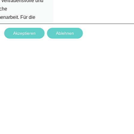
 vertrauensvolle und
iche
narbeit. Für die
ige Partnerschaft
Akzeptieren
Ablehnen
..
rlesen