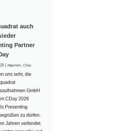
quadrat auch
wieder
nting Partner
Day
026
|
,
Allgemein
CDay
en uns sehr, die
-quadrat
dsaufnahmen GmbH
im CDay 2026
ls Presenting
begrüßen zu dürfen.
len Jahren verbindet