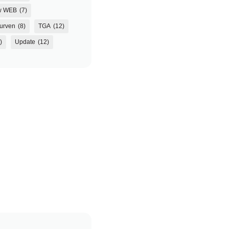
w WEB
(7)
urven
(8)
TGA
(12)
)
Update
(12)