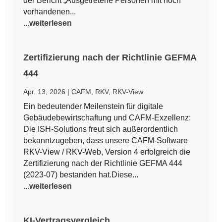
der Bericht „Ausgetretene Personen mit noch
vorhandenen...
...weiterlesen
Zertifizierung nach der Richtlinie GEFMA
444
Apr. 13, 2026
|
CAFM
,
RKV
,
RKV-View
Ein bedeutender Meilenstein für digitale
Gebäudebewirtschaftung und CAFM-Exzellenz:
Die ISH-Solutions freut sich außerordentlich
bekanntzugeben, dass unsere CAFM-Software
RKV-View / RKV-Web, Version 4 erfolgreich die
Zertifizierung nach der Richtlinie GEFMA 444
(2023-07) bestanden hat.Diese...
...weiterlesen
KI-Vertragsvergleich