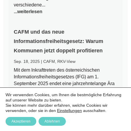
verschiedene...
...weiterlesen
CAFM und das neue
Informationsfreiheitsgesetz: Warum
Kommunen jetzt doppelt profitieren
Sep. 18, 2025
|
CAFM
,
RKV-View
Mit dem Inkrafttreten des österreichischen
Informationsfreiheitsgesetzes (IFG) am 1.
September 2025 endet eine jahrzehntelange Ära
des Amtsgeheimnisses. Bürgerinnen und Bürger
Wir verwenden Cookies, um Ihnen die bestmögliche Erfahrung
haben nun einen Rechtsanspruch auf Zugang zu
auf unserer Website zu bieten.
amtlichen Informationen – auch auf kommunaler
Sie können mehr darüber erfahren, welche Cookies wir
Ebene. Für Städte und Gemeinden...
verwenden, oder sie in den
Einstellungen
ausschalten.
...weiterlesen
Akzeptieren
Ablehnen