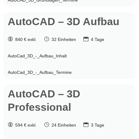
AutoCAD_3D_Grundlagen_Termine
AutoCAD
– 3D Aufbau

}

840 € exkl.
32 Einheiten
4 Tage
AutoCad_3D_-_Aufbau_Inhalt
AutoCad_3D_-_Aufbau_Termine
AutoCAD
– 3D
Professional

}

594 € exkl.
24 Einheiten
3 Tage