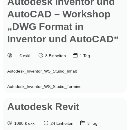
Autodesk
Inventor und
AutoCAD – Workshop
„DWG Format in
Inventor und AutoCAD“

}

… € exkl.
8 Einheiten
1 Tag
Autodesk_Inventor_WS_Studio_Inhalt
Autodesk_Inventor_WS_Studio_Termine
Autodesk
Revit

}

1090 € exkl.
24 Einheiten
3 Tag