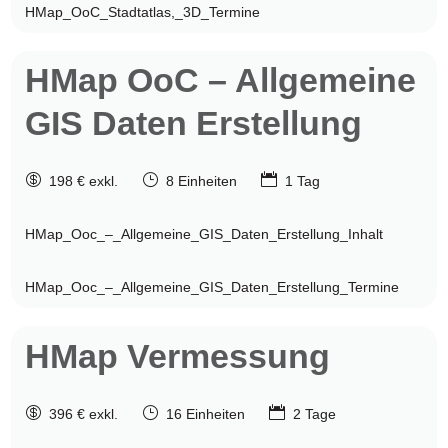
HMap_OoC_Stadtatlas,_3D_Termine
HMap OoC –
Allgemeine
GIS Daten Erstellung

}

198 € exkl.
8 Einheiten
1 Tag
HMap_Ooc_–_Allgemeine_GIS_Daten_Erstellung_Inhalt
HMap_Ooc_–_Allgemeine_GIS_Daten_Erstellung_Termine
HMap
Vermessung

}

396 € exkl.
16 Einheiten
2 Tage