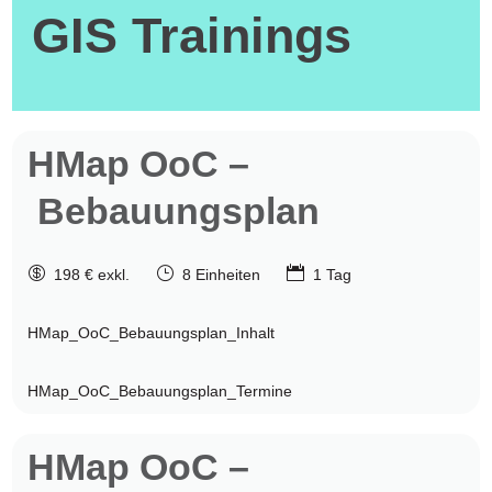
GIS Trainings
HMap OoC –
Bebauungsplan

}

198 € exkl.
8 Einheiten
1 Tag
HMap_OoC_Bebauungsplan_Inhalt
HMap_OoC_Bebauungsplan_Termine
HMap OoC –