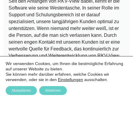
Seit den Anfängen von RKV-View dabei, kennt er die
Software wie seine Westentasche. In seiner Rolle im
Support und Schulungsbereich ist er darauf
spezialisiert, unsere langjährigen Kunden optimal zu
unterstützen. Wenn niemand mehr weiter weiß, ist er
die Person, auf die man sich verlassen kann. Durch
seinen engen Kontakt mit unseren Kunden ist er eine
wertvolle Quelle für Feedback, das kontinuierlich zur
Verbesserung und Weiterentwicklung von RKV-View
beiträgt.
Wir verwenden Cookies, um Ihnen die bestmögliche Erfahrung
auf unserer Website zu bieten.
Sie können mehr darüber erfahren, welche Cookies wir
verwenden, oder sie in den
Einstellungen
ausschalten.
Akzeptieren
Ablehnen