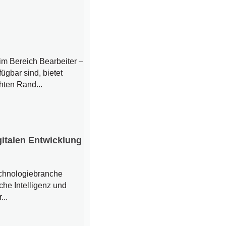
im Bereich Bearbeiter –
ügbar sind, bietet
ten Rand...
gitalen Entwicklung
echnologiebranche
che Intelligenz und
...