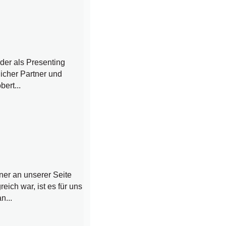
der als Presenting
licher Partner und
ert...
ner an unserer Seite
ich war, ist es für uns
n...