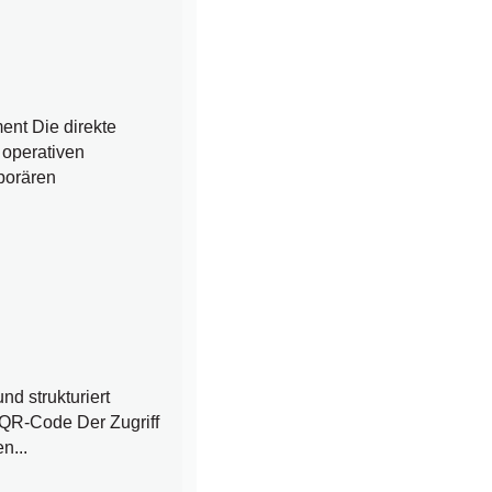
nt Die direkte
 operativen
porären
d strukturiert
 QR-Code Der Zugriff
n...