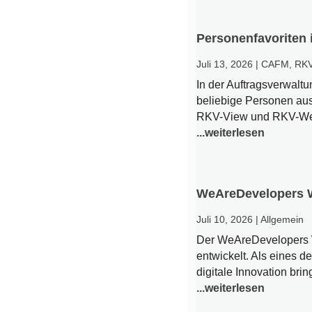
Personenfavoriten 
Juli 13, 2026
|
CAFM
,
RK
In der Auftragsverwalt
beliebige Personen aus
RKV-View und RKV-Web 
...weiterlesen
WeAreDevelopers Wo
Juli 10, 2026
|
Allgemein
Der WeAreDevelopers Wo
entwickelt. Als eines d
digitale Innovation br
...weiterlesen