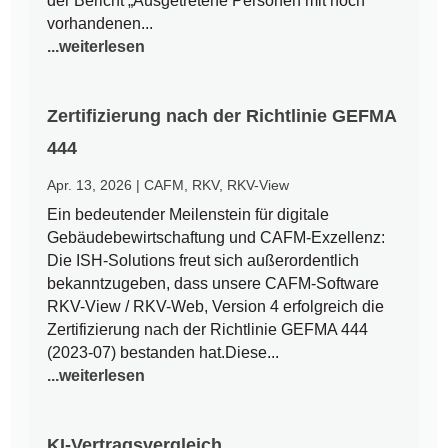
der Bericht „Ausgetretene Personen mit noch
vorhandenen...
...weiterlesen
Zertifizierung nach der Richtlinie GEFMA
444
Apr. 13, 2026
|
CAFM
,
RKV
,
RKV-View
Ein bedeutender Meilenstein für digitale
Gebäudebewirtschaftung und CAFM-Exzellenz:
Die ISH-Solutions freut sich außerordentlich
bekanntzugeben, dass unsere CAFM-Software
RKV-View / RKV-Web, Version 4 erfolgreich die
Zertifizierung nach der Richtlinie GEFMA 444
(2023-07) bestanden hat.Diese...
...weiterlesen
KI-Vertragsvergleich