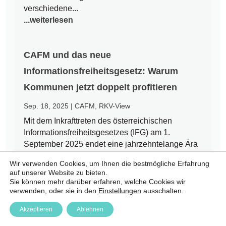
verschiedene...
...weiterlesen
CAFM und das neue
Informationsfreiheitsgesetz: Warum
Kommunen jetzt doppelt profitieren
Sep. 18, 2025
|
CAFM
,
RKV-View
Mit dem Inkrafttreten des österreichischen
Informationsfreiheitsgesetzes (IFG) am 1.
September 2025 endet eine jahrzehntelange Ära
des Amtsgeheimnisses. Bürgerinnen und Bürger
Wir verwenden Cookies, um Ihnen die bestmögliche Erfahrung
haben nun einen Rechtsanspruch auf Zugang zu
auf unserer Website zu bieten.
amtlichen Informationen – auch auf kommunaler
Sie können mehr darüber erfahren, welche Cookies wir
Ebene. Für Städte und Gemeinden...
verwenden, oder sie in den
Einstellungen
ausschalten.
...weiterlesen
Akzeptieren
Ablehnen