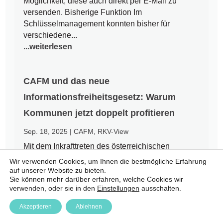
Möglichkeit, diese auch direkt per E-Mail zu
versenden. Bisherige Funktion Im
Schlüsselmanagement konnten bisher für
verschiedene...
...weiterlesen
CAFM und das neue
Informationsfreiheitsgesetz: Warum
Kommunen jetzt doppelt profitieren
Sep. 18, 2025
|
CAFM
,
RKV-View
Mit dem Inkrafttreten des österreichischen
Informationsfreiheitsgesetzes (IFG) am 1.
Wir verwenden Cookies, um Ihnen die bestmögliche Erfahrung
September 2025 endet eine jahrzehntelange Ära
auf unserer Website zu bieten.
Sie können mehr darüber erfahren, welche Cookies wir
des Amtsgeheimnisses. Bürgerinnen und Bürger
verwenden, oder sie in den
Einstellungen
ausschalten.
haben nun einen Rechtsanspruch auf Zugang zu
amtlichen Informationen – auch auf kommunaler
Akzeptieren
Ablehnen
Ebene. Für Städte und Gemeinden...