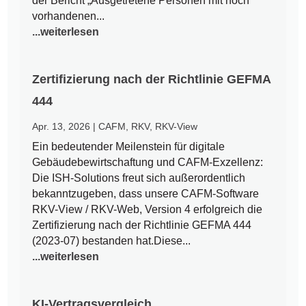
der Bericht „Ausgetretene Personen mit noch
vorhandenen...
...weiterlesen
Zertifizierung nach der Richtlinie GEFMA
444
Apr. 13, 2026
|
CAFM
,
RKV
,
RKV-View
Ein bedeutender Meilenstein für digitale
Gebäudebewirtschaftung und CAFM-Exzellenz:
Die ISH-Solutions freut sich außerordentlich
bekanntzugeben, dass unsere CAFM-Software
RKV-View / RKV-Web, Version 4 erfolgreich die
Zertifizierung nach der Richtlinie GEFMA 444
(2023-07) bestanden hat.Diese...
...weiterlesen
KI-Vertragsvergleich