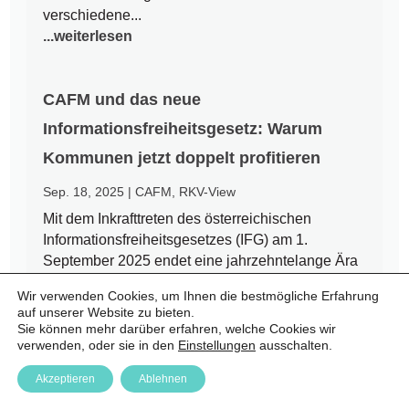
verschiedene...
...weiterlesen
CAFM und das neue
Informationsfreiheitsgesetz: Warum
Kommunen jetzt doppelt profitieren
Sep. 18, 2025
|
CAFM
,
RKV-View
Mit dem Inkrafttreten des österreichischen
Informationsfreiheitsgesetzes (IFG) am 1.
September 2025 endet eine jahrzehntelange Ära
des Amtsgeheimnisses. Bürgerinnen und Bürger
Wir verwenden Cookies, um Ihnen die bestmögliche Erfahrung
haben nun einen Rechtsanspruch auf Zugang zu
auf unserer Website zu bieten.
amtlichen Informationen – auch auf kommunaler
Sie können mehr darüber erfahren, welche Cookies wir
Ebene. Für Städte und Gemeinden...
verwenden, oder sie in den
Einstellungen
ausschalten.
...weiterlesen
Akzeptieren
Ablehnen