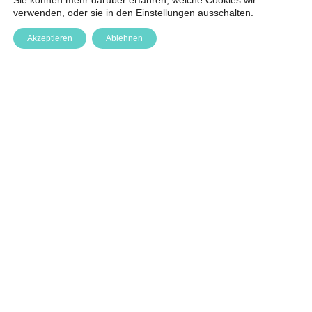
Sie können mehr darüber erfahren, welche Cookies wir
verwenden, oder sie in den
Einstellungen
ausschalten.
Akzeptieren
Ablehnen
Anfrage
Anmelden
Über Uns
Impressum & Datenschutz
Login
Media Downloads