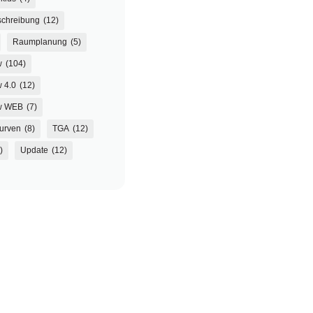
chreibung
(12)
Raumplanung
(5)
w
(104)
 4.0
(12)
w WEB
(7)
urven
(8)
TGA
(12)
)
Update
(12)