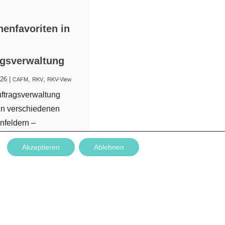
nenfavoriten in
agsverwaltung
026
|
,
,
CAFM
RKV
RKV-View
uftragsverwaltung
in verschiedenen
nfeldern –
sweise im Bereich
Akzeptieren
Ablehnen
er – beliebige
n ausgewählt
 Damit häufig
e Kontakte schneller
r sind, bietet RKV-
d RKV-Web eine