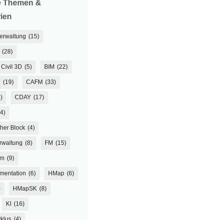
e Themen &
ien
verwaltung
(15)
(28)
Civil 3D
(5)
BIM
(22)
D
(19)
CAFM
(33)
)
CDAY
(17)
(4)
her Block
(4)
rwaltung
(8)
FM
(15)
um
(9)
mentation
(6)
HMap
(6)
)
HMapSK
(8)
KI
(16)
klus
(4)