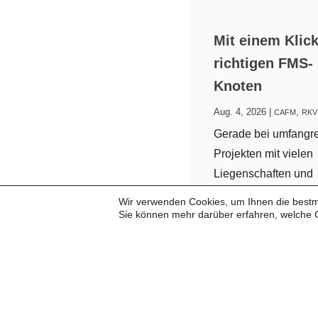
Mit einem Klic
richtigen FMS-
Knoten
Aug. 4, 2026
|
,
CAFM
RKV
Gerade bei umfangr
Projekten mit vielen
Liegenschaften und
Objekten ist eine sc
Wir verwenden Cookies, um Ihnen die bestmö
Navigation entschei
Sie können mehr darüber erfahren, welche 
Deshalb bietet RKV
eine praktische Funk
der direkt aus den T
zum entsprechende
im FMS-Baum gewec