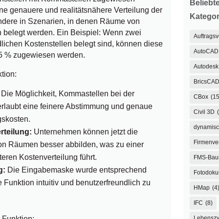
Beliebt
ine genauere und realitätsnähere Verteilung der
Kategor
ndere in Szenarien, in denen Räume von
 belegt werden. Ein Beispiel: Wenn zwei
Auftrags
ichen Kostenstellen belegt sind, können diese
AutoCAD
,5 % zugewiesen werden.
Autodesk 
tion:
BricsCA
Die Möglichkeit, Kommastellen bei der
CBox
(15
erlaubt eine feinere Abstimmung und genaue
Civil 3D
skosten.
dynamisc
teilung:
Unternehmen können jetzt die
Firmenve
von Räumen besser abbilden, was zu einer
teren Kostenverteilung führt.
FMS-Ba
g:
Die Eingabemaske wurde entsprechend
Fotodoku
Funktion intuitiv und benutzerfreundlich zu
HMap
(4
IFC
(8)
Lebenszy
 Funktion: