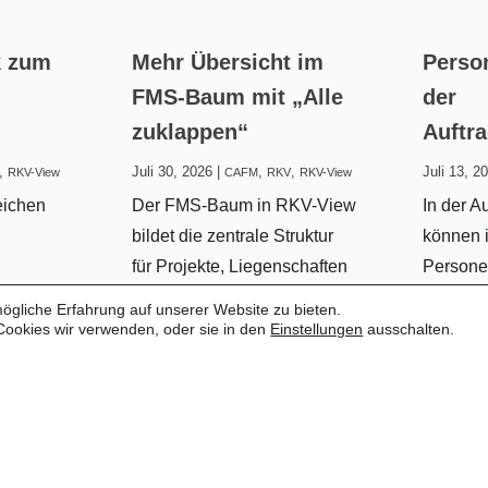
k zum
Mehr Übersicht im
Perso
FMS-Baum mit „Alle
der
zuklappen“
Auftr
,
Juli 30, 2026
|
,
,
Juli 13, 2
RKV-View
CAFM
RKV
RKV-View
eichen
Der FMS-Baum in RKV-View
In der A
bildet die zentrale Struktur
können 
für Projekte, Liegenschaften
Persone
hnelle
und Objekte ab. Gerade bei
beispiel
gliche Erfahrung auf unserer Website zu bieten.
dend.
umfangreichen
Bearbeit
Cookies wir verwenden, oder sie in den
Einstellungen
ausschalten.
-View
Projektstrukturen können
Persone
tion, mit
viele gleichzeitig geöffnete
werden.
abellen
Knoten jedoch schnell die
benötigt
n Knoten
Übersicht erschweren. Mit
verfügba
hselt
der Funktion „Alle...
View un