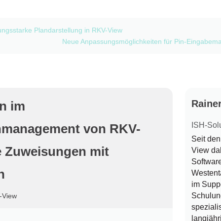
tungsstarke Plandarstellung in RKV-View
Neue Anpassungsmöglichkeiten für Pin-Eingabem
Raine
n im
ISH-Sol
enmanagement von RKV-
Seit de
le Zuweisungen mit
View dab
Software
n
Westenta
im Supp
Schulung
-View
speziali
langjäh