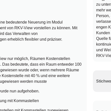
zu unte
mehr wei
Person, 
verlass
 eine bedeutende Neuerung im Modul
engen K
nt von RKV-View vorstellen zu können. Mit
Kunden i
wird das Verwalten von
Quelle f
n erheblich flexibler und präziser.
kontinui
und Wei
RKV-View
View nur möglich, Räumen Kostenstellen
. Das bedeutete, dass ein Raum entweder 100
zugewiesen wurde oder, wenn mehrere Räume
 Kostenstelle mit 40 % und eine weitere
 zugewiesen werden musste
wurde nun aufgehoben.
ung mit Kommastellen
enstellen mit Kommastellen zugewiesen