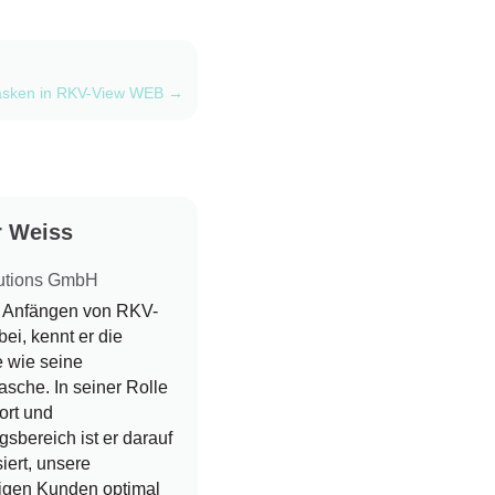
asken in RKV-View WEB
→
r Weiss
utions GmbH
n Anfängen von RKV-
ei, kennt er die
 wie seine
sche. In seiner Rolle
ort und
sbereich ist er darauf
siert, unsere
rigen Kunden optimal