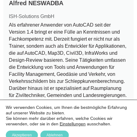
Alfred NESWADBA
ISH-Solutions GmbH
Als erfahrener Anwender von AutoCAD seit der
Version 1.4 bringt er eine Fülle an Kenntnissen und
Fachkompetenz mit. Derzeit fungiert er nicht nur als
Trainer, sondern auch als Entwickler für Applikationen,
die auf AutoCAD, Map3D, Civil3D, InfraWorks und
Design-Review basieren. Seine Tätigkeiten umfassen
die Entwicklung von Tools und Anwendungen für
Facility Management, Geodäsie und Verkehr, von
Verkehrsschildern bis zur Schleppkurvenberechnung.
Darüber hinaus ist er spezialisiert auf Raumplanung
für Ziviltechniker, Gemeinden und Landesregierungen.
Sein Beitrag erstreckt sich auch auf die Visualisierung
Wir verwenden Cookies, um Ihnen die bestmögliche Erfahrung
und Animation von Civil-Projekten mit 3DS-Max sowie
auf unserer Website zu bieten.
den Viewer unserer Facility Management-Applikation.
Sie können mehr darüber erfahren, welche Cookies wir
verwenden, oder sie in den
Einstellungen
ausschalten.
Akzeptieren
Ablehnen