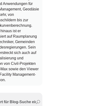
nd Anwendungen für
y Management, Geodäsie
ehr, von
schildern bis zur
kurvenberechnung.
hinaus ist er
siert auf Raumplanung
ltechniker, Gemeinden
desregierungen. Sein
erstreckt sich auch auf
alisierung und
n von Civil-Projekten
-Max sowie den Viewer
 Facility Management-
ion.
ml