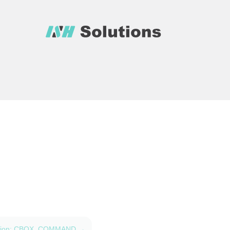
tion: CBOX_COMMAND
→