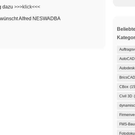
g dazu
>>>klick<<<
it wünscht Alfred NESWADBA
Beliebt
Kategor
Auftrags
AutoCAD
Autodesk 
BricsCA
CBox
(15
Civil 3D
dynamisc
Firmenve
FMS-Ba
Fotodoku