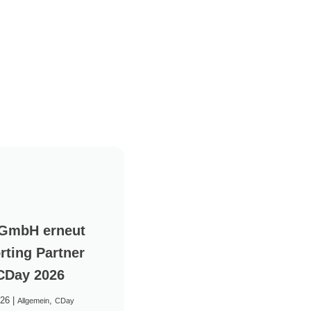
 GmbH erneut
rting Partner
CDay 2026
026
|
,
Allgemein
CDay