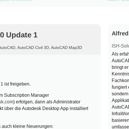
Alfre
0 Update 1
ISH-Sol
AutoCAD
,
AutoCAD Civil 3D
,
AutoCAD Map3D
Als erf
AutoCAD 
bringt e
Kenntni
Fachkom
 ist freigeben.
fungiert 
sondern 
m Subscription Manager
Applikat
esk.com
) erfolgen, dann als Administrator
AutoCAD
ekt über die Autodesk Desktop App installiert
InfraWo
basieren
s auch kleine Neuerungen:
umfasse