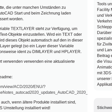
Tools u
tte, die unter manchen Umständen zu
Facilit
utoCAD Start und beim Zeichnung laden
und Verk
essert worden.
Verkehrs
Schlepp
riable TEXTLAYER steht zur Verfügung, um
Darüber 
 Text-Objekte einzustellen. Wird ein TEXT oder
speziali
rd dieses Objekt automatisch auf den in dieser
für Zivi
ayer gelegt (so ein Layer dieser Variable
und Lan
ktionsweise ident zu DIMLAYER und HPLAYER.
Beitrag 
die Visu
rt verwenden verwenden eine aktualisierte
Animatio
mit 3DS
Readme:
unserer
Applikat
.com/view/ACD/2020/ENU/?
eNotes_autocad2020_updates_AutoCAD_2020_1_Update_ht
auch, wenn ältere Produkte installiert sind,
 Umstellung installiert wird!