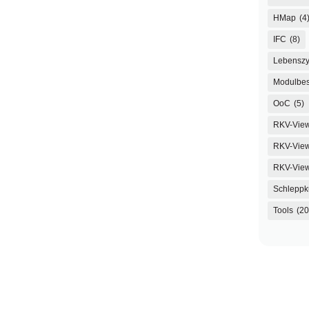
HMap
(4
IFC
(8)
Lebenszy
Modulbes
OoC
(5)
RKV-Vie
RKV-View
RKV-Vie
Schleppk
Tools
(20