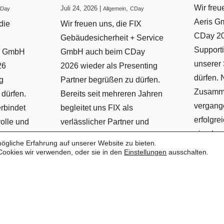
Wir freu
Juli 24, 2026
|
,
Day
Allgemein
CDay
Aeris G
die
Wir freuen uns, die FIX
CDay 20
Gebäudesicherheit + Service
Supporti
n GmbH
GmbH auch beim CDay
unserer
26
2026 wieder als Presenting
dürfen.
g
Partner begrüßen zu dürfen.
Zusamme
 dürfen.
Bereits seit mehreren Jahren
vergang
erbindet
begleitet uns FIX als
erfolgrei
olle und
verlässlicher Partner und
eine be
unterstützt den CDay mit
gliche Erfahrung auf unserer Website zu bieten.
diese Pa
r die
großem Engagement. Dafür
Cookies wir verwenden, oder sie in den
Einstellungen
ausschalten.
fortzuset
chaft
bedanken wir...
...weite
...weiterlesen