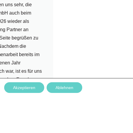
en uns sehr, die
mbH auch beim
26 wieder als
ng Partner an
 Seite begrüßen zu
 Nachdem die
narbeit bereits im
enen Jahr
ch war, ist es für uns
sondere Freude,
Akzeptieren
Ablehnen
rtnerschaft
zen....
rlesen