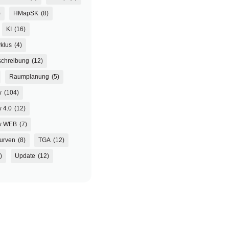
)
HMapSK
(8)
KI
(16)
klus
(4)
chreibung
(12)
Raumplanung
(5)
w
(104)
 4.0
(12)
w WEB
(7)
urven
(8)
TGA
(12)
)
Update
(12)