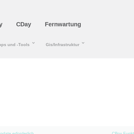
y
CDay
Fernwartung
pps und -Tools
Gis/Infrastruktur
pdate erforderlich
CBox Funk