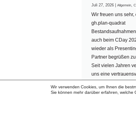
Juli 27, 2026
|
,
Allgemein
C
Wir freuen uns sehr, 
gh.plan-quadrat
Bestandsaufnahme
auch beim CDay 20
wieder als Presentin
Partner begrüßen zu
Seit vielen Jahren v
uns eine vertrauensv
erfolgreiche
Wir verwenden Cookies, um Ihnen die bestmö
Zusammenarbeit. Fü
Sie können mehr darüber erfahren, welche 
langjährige Partners
und das...
...weiterlesen