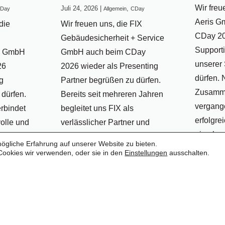
Wir freu
Juli 24, 2026
|
,
Day
Allgemein
CDay
Aeris G
die
Wir freuen uns, die FIX
CDay 20
Gebäudesicherheit + Service
Supporti
n GmbH
GmbH auch beim CDay
unserer
26
2026 wieder als Presenting
dürfen.
g
Partner begrüßen zu dürfen.
Zusamme
 dürfen.
Bereits seit mehreren Jahren
vergang
erbindet
begleitet uns FIX als
erfolgrei
olle und
verlässlicher Partner und
eine be
unterstützt den CDay mit
gliche Erfahrung auf unserer Website zu bieten.
diese Pa
r die
großem Engagement. Dafür
Cookies wir verwenden, oder sie in den
Einstellungen
ausschalten.
fortzuset
chaft
bedanken wir...
...weite
...weiterlesen