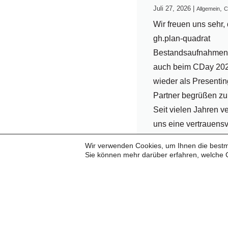
Juli 27, 2026
|
,
Allgemein
C
Wir freuen uns sehr, 
gh.plan-quadrat
Bestandsaufnahme
auch beim CDay 20
wieder als Presentin
Partner begrüßen zu
Seit vielen Jahren v
uns eine vertrauensv
erfolgreiche
Wir verwenden Cookies, um Ihnen die bestmö
Zusammenarbeit. Fü
Sie können mehr darüber erfahren, welche 
langjährige Partners
und das...
...weiterlesen