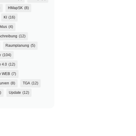
)
HMapSK
(8)
KI
(16)
klus
(4)
chreibung
(12)
Raumplanung
(5)
w
(104)
 4.0
(12)
w WEB
(7)
urven
(8)
TGA
(12)
)
Update
(12)