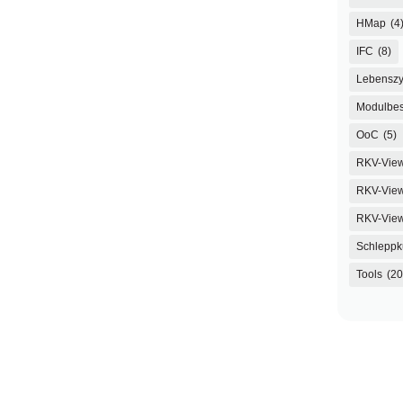
HMap
(4
IFC
(8)
Lebenszy
Modulbes
OoC
(5)
RKV-Vie
RKV-View
RKV-Vie
Schleppk
Tools
(20