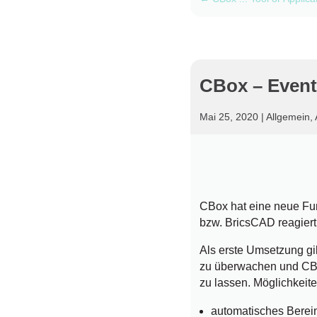
CBox – Events
Mai 25, 2020
|
Allgemein
,
CBox hat eine neue Fun
bzw. BricsCAD reagier
Als erste Umsetzung gi
zu überwachen und CBo
zu lassen. Möglichkeit
automatisches Berei