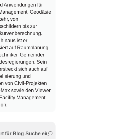
nd Anwendungen für
y Management, Geodäsie
ehr, von
schildern bis zur
kurvenberechnung.
hinaus ist er
siert auf Raumplanung
ltechniker, Gemeinden
desregierungen. Sein
erstreckt sich auch auf
alisierung und
n von Civil-Projekten
-Max sowie den Viewer
 Facility Management-
ion.