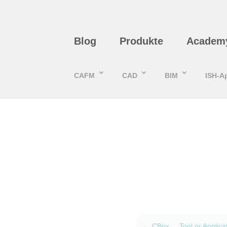
Blog
Produkte
Academ
CAFM
CAD
BIM
ISH-A
←
CBox ... Tool or Applica