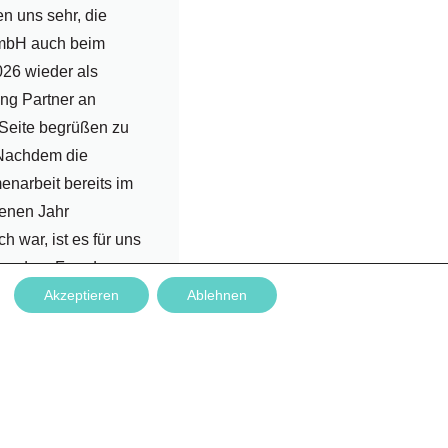
en uns sehr, die
mbH auch beim
26 wieder als
ng Partner an
 Seite begrüßen zu
 Nachdem die
narbeit bereits im
enen Jahr
ch war, ist es für uns
sondere Freude,
Akzeptieren
Ablehnen
rtnerschaft
zen....
rlesen