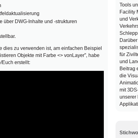
Tools u
n
Facilit
feldaktualisierung
und Verk
e über DWG-Inhalte und -strukturen
Verkehrs
Schlepp
tellbar.
Darüber 
speziali
e dies zu verwenden ist, am einfachen Beispiel
für Zivi
stieren Objekte mit Farbe <> vonLayer”, habe
und Lan
/Euch erstellt:
Beitrag 
die Visu
Animatio
mit 3DS
unserer
Applikat