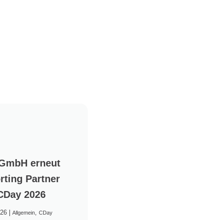
 GmbH erneut
rting Partner
CDay 2026
026
|
,
Allgemein
CDay