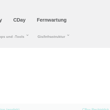
y
CDay
Fernwartung
pps und -Tools
Gis/Infrastruktur
tion (english)
CBox Rechtsklick 