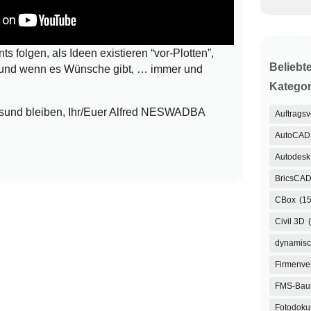
s folgen, als Ideen existieren “vor-Plotten”,
Beliebt
. und wenn es Wünsche gibt, … immer und
Kategor
esund bleiben, Ihr/Euer Alfred NESWADBA
Auftrags
AutoCAD
Autodesk 
BricsCA
CBox
(15
Civil 3D
dynamisc
Firmenve
FMS-Ba
Fotodoku