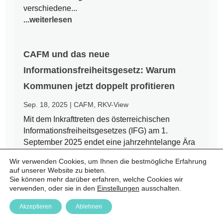
verschiedene...
...weiterlesen
CAFM und das neue
Informationsfreiheitsgesetz: Warum
Kommunen jetzt doppelt profitieren
Sep. 18, 2025
|
CAFM
,
RKV-View
Mit dem Inkrafttreten des österreichischen
Informationsfreiheitsgesetzes (IFG) am 1.
September 2025 endet eine jahrzehntelange Ära
des Amtsgeheimnisses. Bürgerinnen und Bürger
Wir verwenden Cookies, um Ihnen die bestmögliche Erfahrung
haben nun einen Rechtsanspruch auf Zugang zu
auf unserer Website zu bieten.
amtlichen Informationen – auch auf kommunaler
Sie können mehr darüber erfahren, welche Cookies wir
Ebene. Für Städte und Gemeinden...
verwenden, oder sie in den
Einstellungen
ausschalten.
...weiterlesen
Akzeptieren
Ablehnen