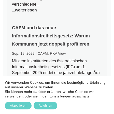
verschiedene...
...weiterlesen
CAFM und das neue
Informationsfreiheitsgesetz: Warum
Kommunen jetzt doppelt profitieren
Sep. 18, 2025
|
CAFM
,
RKV-View
Mit dem Inkrafttreten des österreichischen
Informationsfreiheitsgesetzes (IFG) am 1.
September 2025 endet eine jahrzehntelange Ära
des Amtsgeheimnisses. Bürgerinnen und Bürger
Wir verwenden Cookies, um Ihnen die bestmögliche Erfahrung
haben nun einen Rechtsanspruch auf Zugang zu
auf unserer Website zu bieten.
amtlichen Informationen – auch auf kommunaler
Sie können mehr darüber erfahren, welche Cookies wir
Ebene. Für Städte und Gemeinden...
verwenden, oder sie in den
Einstellungen
ausschalten.
...weiterlesen
Akzeptieren
Ablehnen