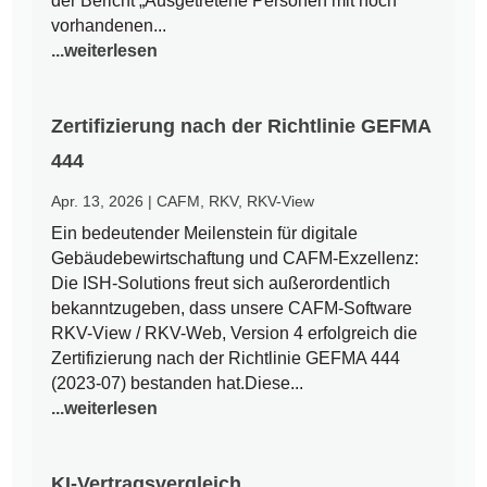
der Bericht „Ausgetretene Personen mit noch
vorhandenen...
...weiterlesen
Zertifizierung nach der Richtlinie GEFMA
444
Apr. 13, 2026
|
CAFM
,
RKV
,
RKV-View
Ein bedeutender Meilenstein für digitale
Gebäudebewirtschaftung und CAFM-Exzellenz:
Die ISH-Solutions freut sich außerordentlich
bekanntzugeben, dass unsere CAFM-Software
RKV-View / RKV-Web, Version 4 erfolgreich die
Zertifizierung nach der Richtlinie GEFMA 444
(2023-07) bestanden hat.Diese...
...weiterlesen
KI-Vertragsvergleich