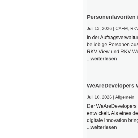
Personenfavoriten 
Juli 13, 2026
|
CAFM
,
RK
In der Auftragsverwalt
beliebige Personen aus
RKV-View und RKV-Web 
...weiterlesen
WeAreDevelopers Wo
Juli 10, 2026
|
Allgemein
Der WeAreDevelopers Wo
entwickelt. Als eines d
digitale Innovation br
...weiterlesen