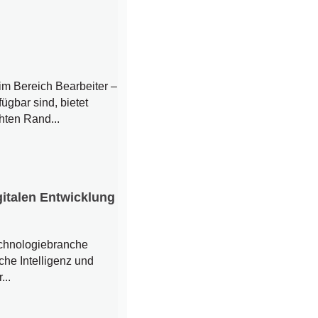
im Bereich Bearbeiter –
ügbar sind, bietet
ten Rand...
gitalen Entwicklung
echnologiebranche
che Intelligenz und
...