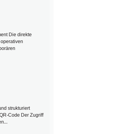
nt Die direkte
 operativen
porären
d strukturiert
 QR-Code Der Zugriff
n...