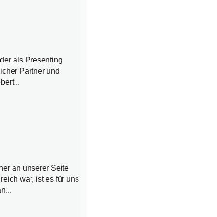
der als Presenting
licher Partner und
ert...
ner an unserer Seite
ich war, ist es für uns
n...