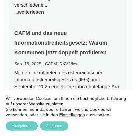
verschiedene...
...weiterlesen
CAFM und das neue
Informationsfreiheitsgesetz: Warum
Kommunen jetzt doppelt profitieren
Sep. 18, 2025
|
CAFM
,
RKV-View
Mit dem Inkrafttreten des österreichischen
Informationsfreiheitsgesetzes (IFG) am 1.
September 2025 endet eine jahrzehntelange Ära
des Amtsgeheimnisses. Bürgerinnen und Bürger
Wir verwenden Cookies, um Ihnen die bestmögliche Erfahrung
haben nun einen Rechtsanspruch auf Zugang zu
auf unserer Website zu bieten.
amtlichen Informationen – auch auf kommunaler
Sie können mehr darüber erfahren, welche Cookies wir
Ebene. Für Städte und Gemeinden...
verwenden, oder sie in den
Einstellungen
ausschalten.
...weiterlesen
Akzeptieren
Ablehnen