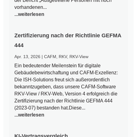
der Bericht „Ausgetretene Personen mit noch
vorhandenen...
...weiterlesen
Zertifizierung nach der Richtlinie GEFMA
444
Apr. 13, 2026
|
CAFM
,
RKV
,
RKV-View
Ein bedeutender Meilenstein für digitale
Gebäudebewirtschaftung und CAFM-Exzellenz:
Die ISH-Solutions freut sich außerordentlich
bekanntzugeben, dass unsere CAFM-Software
RKV-View / RKV-Web, Version 4 erfolgreich die
Zertifizierung nach der Richtlinie GEFMA 444
(2023-07) bestanden hat.Diese...
...weiterlesen
KI-Vertragsvergleich