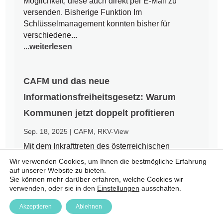
Möglichkeit, diese auch direkt per E-Mail zu
versenden. Bisherige Funktion Im
Schlüsselmanagement konnten bisher für
verschiedene...
...weiterlesen
CAFM und das neue
Informationsfreiheitsgesetz: Warum
Kommunen jetzt doppelt profitieren
Sep. 18, 2025
|
CAFM
,
RKV-View
Mit dem Inkrafttreten des österreichischen
Informationsfreiheitsgesetzes (IFG) am 1.
Wir verwenden Cookies, um Ihnen die bestmögliche Erfahrung
September 2025 endet eine jahrzehntelange Ära
auf unserer Website zu bieten.
Sie können mehr darüber erfahren, welche Cookies wir
des Amtsgeheimnisses. Bürgerinnen und Bürger
verwenden, oder sie in den
Einstellungen
ausschalten.
haben nun einen Rechtsanspruch auf Zugang zu
amtlichen Informationen – auch auf kommunaler
Akzeptieren
Ablehnen
Ebene. Für Städte und Gemeinden...