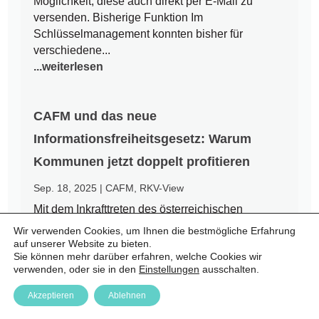
Möglichkeit, diese auch direkt per E-Mail zu
versenden. Bisherige Funktion Im
Schlüsselmanagement konnten bisher für
verschiedene...
...weiterlesen
CAFM und das neue
Informationsfreiheitsgesetz: Warum
Kommunen jetzt doppelt profitieren
Sep. 18, 2025
|
CAFM
,
RKV-View
Mit dem Inkrafttreten des österreichischen
Informationsfreiheitsgesetzes (IFG) am 1.
Wir verwenden Cookies, um Ihnen die bestmögliche Erfahrung
September 2025 endet eine jahrzehntelange Ära
auf unserer Website zu bieten.
Sie können mehr darüber erfahren, welche Cookies wir
des Amtsgeheimnisses. Bürgerinnen und Bürger
verwenden, oder sie in den
Einstellungen
ausschalten.
haben nun einen Rechtsanspruch auf Zugang zu
amtlichen Informationen – auch auf kommunaler
Akzeptieren
Ablehnen
Ebene. Für Städte und Gemeinden...