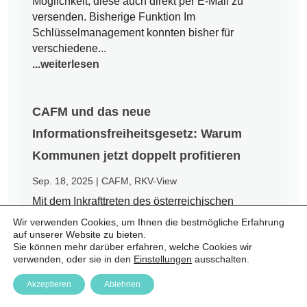
Möglichkeit, diese auch direkt per E-Mail zu
versenden. Bisherige Funktion Im
Schlüsselmanagement konnten bisher für
verschiedene...
...weiterlesen
CAFM und das neue
Informationsfreiheitsgesetz: Warum
Kommunen jetzt doppelt profitieren
Sep. 18, 2025
|
CAFM
,
RKV-View
Mit dem Inkrafttreten des österreichischen
Informationsfreiheitsgesetzes (IFG) am 1.
Wir verwenden Cookies, um Ihnen die bestmögliche Erfahrung
September 2025 endet eine jahrzehntelange Ära
auf unserer Website zu bieten.
Sie können mehr darüber erfahren, welche Cookies wir
des Amtsgeheimnisses. Bürgerinnen und Bürger
verwenden, oder sie in den
Einstellungen
ausschalten.
haben nun einen Rechtsanspruch auf Zugang zu
amtlichen Informationen – auch auf kommunaler
Akzeptieren
Ablehnen
Ebene. Für Städte und Gemeinden...