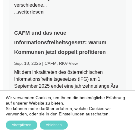
verschiedene...
...weiterlesen
CAFM und das neue
Informationsfreiheitsgesetz: Warum
Kommunen jetzt doppelt profitieren
Sep. 18, 2025
|
CAFM
,
RKV-View
Mit dem Inkrafttreten des österreichischen
Informationsfreiheitsgesetzes (IFG) am 1.
September 2025 endet eine jahrzehntelange Ära
des Amtsgeheimnisses. Bürgerinnen und Bürger
Wir verwenden Cookies, um Ihnen die bestmögliche Erfahrung
haben nun einen Rechtsanspruch auf Zugang zu
auf unserer Website zu bieten.
amtlichen Informationen – auch auf kommunaler
Sie können mehr darüber erfahren, welche Cookies wir
Ebene. Für Städte und Gemeinden...
verwenden, oder sie in den
Einstellungen
ausschalten.
...weiterlesen
Akzeptieren
Ablehnen