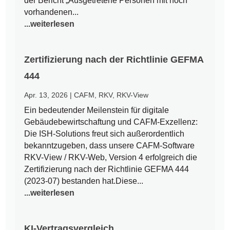
der Bericht „Ausgetretene Personen mit noch
vorhandenen...
...weiterlesen
Zertifizierung nach der Richtlinie GEFMA
444
Apr. 13, 2026
|
CAFM
,
RKV
,
RKV-View
Ein bedeutender Meilenstein für digitale
Gebäudebewirtschaftung und CAFM-Exzellenz:
Die ISH-Solutions freut sich außerordentlich
bekanntzugeben, dass unsere CAFM-Software
RKV-View / RKV-Web, Version 4 erfolgreich die
Zertifizierung nach der Richtlinie GEFMA 444
(2023-07) bestanden hat.Diese...
...weiterlesen
KI-Vertragsvergleich