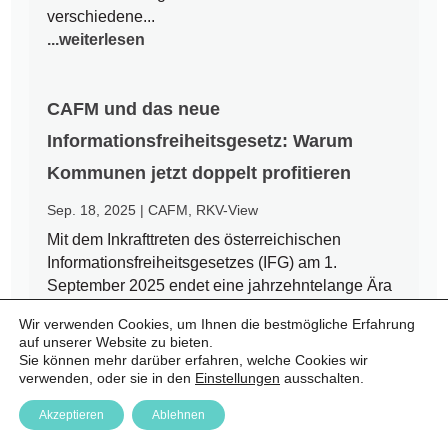
verschiedene...
...weiterlesen
CAFM und das neue
Informationsfreiheitsgesetz: Warum
Kommunen jetzt doppelt profitieren
Sep. 18, 2025
|
CAFM
,
RKV-View
Mit dem Inkrafttreten des österreichischen
Informationsfreiheitsgesetzes (IFG) am 1.
September 2025 endet eine jahrzehntelange Ära
des Amtsgeheimnisses. Bürgerinnen und Bürger
Wir verwenden Cookies, um Ihnen die bestmögliche Erfahrung
haben nun einen Rechtsanspruch auf Zugang zu
auf unserer Website zu bieten.
amtlichen Informationen – auch auf kommunaler
Sie können mehr darüber erfahren, welche Cookies wir
Ebene. Für Städte und Gemeinden...
verwenden, oder sie in den
Einstellungen
ausschalten.
...weiterlesen
Akzeptieren
Ablehnen