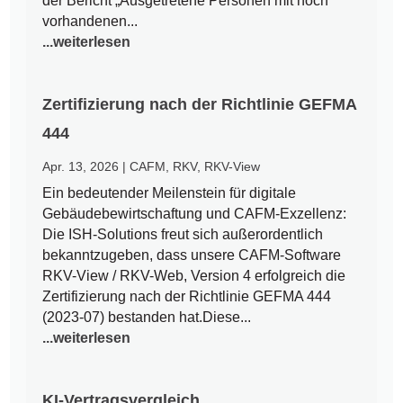
der Bericht „Ausgetretene Personen mit noch
vorhandenen...
...weiterlesen
Zertifizierung nach der Richtlinie GEFMA
444
Apr. 13, 2026
|
CAFM
,
RKV
,
RKV-View
Ein bedeutender Meilenstein für digitale
Gebäudebewirtschaftung und CAFM-Exzellenz:
Die ISH-Solutions freut sich außerordentlich
bekanntzugeben, dass unsere CAFM-Software
RKV-View / RKV-Web, Version 4 erfolgreich die
Zertifizierung nach der Richtlinie GEFMA 444
(2023-07) bestanden hat.Diese...
...weiterlesen
KI-Vertragsvergleich