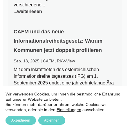
verschiedene...
...weiterlesen
CAFM und das neue
Informationsfreiheitsgesetz: Warum
Kommunen jetzt doppelt profitieren
Sep. 18, 2025
|
CAFM
,
RKV-View
Mit dem Inkrafttreten des österreichischen
Informationsfreiheitsgesetzes (IFG) am 1.
September 2025 endet eine jahrzehntelange Ära
des Amtsgeheimnisses. Bürgerinnen und Bürger
Wir verwenden Cookies, um Ihnen die bestmögliche Erfahrung
haben nun einen Rechtsanspruch auf Zugang zu
auf unserer Website zu bieten.
amtlichen Informationen – auch auf kommunaler
Sie können mehr darüber erfahren, welche Cookies wir
Ebene. Für Städte und Gemeinden...
verwenden, oder sie in den
Einstellungen
ausschalten.
...weiterlesen
Akzeptieren
Ablehnen