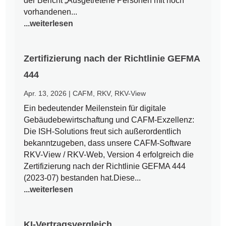
der Bericht „Ausgetretene Personen mit noch
vorhandenen...
...weiterlesen
Zertifizierung nach der Richtlinie GEFMA
444
Apr. 13, 2026
|
CAFM
,
RKV
,
RKV-View
Ein bedeutender Meilenstein für digitale
Gebäudebewirtschaftung und CAFM-Exzellenz:
Die ISH-Solutions freut sich außerordentlich
bekanntzugeben, dass unsere CAFM-Software
RKV-View / RKV-Web, Version 4 erfolgreich die
Zertifizierung nach der Richtlinie GEFMA 444
(2023-07) bestanden hat.Diese...
...weiterlesen
KI-Vertragsvergleich