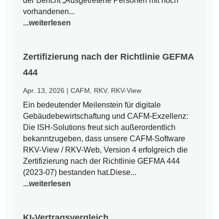
der Bericht „Ausgetretene Personen mit noch
vorhandenen...
...weiterlesen
Zertifizierung nach der Richtlinie GEFMA
444
Apr. 13, 2026
|
CAFM
,
RKV
,
RKV-View
Ein bedeutender Meilenstein für digitale
Gebäudebewirtschaftung und CAFM-Exzellenz:
Die ISH-Solutions freut sich außerordentlich
bekanntzugeben, dass unsere CAFM-Software
RKV-View / RKV-Web, Version 4 erfolgreich die
Zertifizierung nach der Richtlinie GEFMA 444
(2023-07) bestanden hat.Diese...
...weiterlesen
KI-Vertragsvergleich