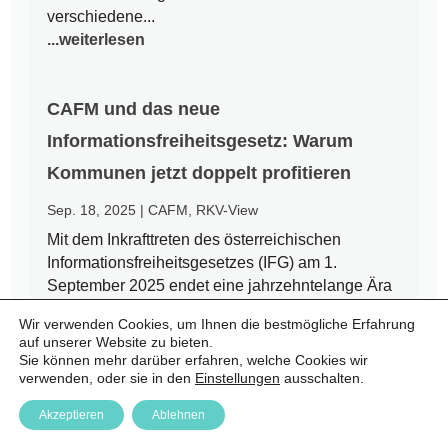
verschiedene...
...weiterlesen
CAFM und das neue
Informationsfreiheitsgesetz: Warum
Kommunen jetzt doppelt profitieren
Sep. 18, 2025
|
CAFM
,
RKV-View
Mit dem Inkrafttreten des österreichischen
Informationsfreiheitsgesetzes (IFG) am 1.
September 2025 endet eine jahrzehntelange Ära
des Amtsgeheimnisses. Bürgerinnen und Bürger
Wir verwenden Cookies, um Ihnen die bestmögliche Erfahrung
haben nun einen Rechtsanspruch auf Zugang zu
auf unserer Website zu bieten.
amtlichen Informationen – auch auf kommunaler
Sie können mehr darüber erfahren, welche Cookies wir
Ebene. Für Städte und Gemeinden...
verwenden, oder sie in den
Einstellungen
ausschalten.
...weiterlesen
Akzeptieren
Ablehnen