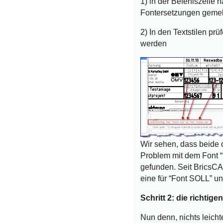
1) in der Befehlszeil
Fontersetzungen geme
2) In den Textstilen pr
werden
Wir sehen, dass beide
Problem mit dem Font “I
gefunden. Seit BricsC
eine für “Font SOLL” un
Schritt 2: die richtige
Nun denn, nichts leicht