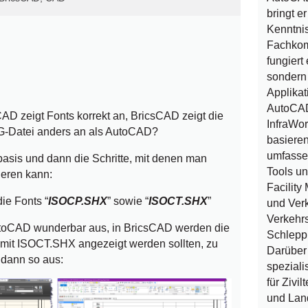
bringt e
Kenntni
Fachkom
fungiert 
sondern 
Applikat
AutoCAD
D zeigt Fonts korrekt an, BricsCAD zeigt die
InfraWo
G-Datei anders an als AutoCAD?
basieren
umfasse
asis und dann die Schritte, mit denen man
Tools u
ieren kann:
Facilit
ie Fonts “
ISOCP.SHX
” sowie “
ISOCT.SHX
”
und Verk
Verkehrs
toCAD wunderbar aus, in BricsCAD werden die
Schlepp
ie mit ISOCT.SHX angezeigt werden sollten, zu
Darüber 
 dann so aus:
speziali
für Zivi
und Lan