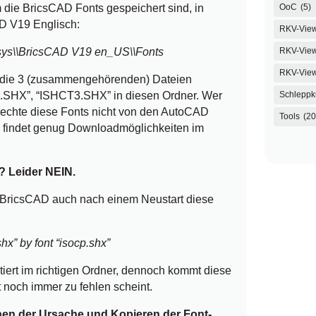
 die BricsCAD Fonts gespeichert sind, in
OoC
(5)
AD V19 Englisch:
RKV-Vie
csys\\BricsCAD V19 en_US\\Fonts
RKV-View
RKV-Vie
 die 3 (zusammengehörenden) Dateien
SHX”, “ISHCT3.SHX” in diesen Ordner. Wer
Schleppk
echte diese Fonts nicht von den AutoCAD
Tools
(20
, findet genug Downloadmöglichkeiten im
? Leider NEIN.
s BricsCAD auch nach einem Neustart diese
shx” by font “isocp.shx”
tiert im richtigen Ordner, dennoch kommt diese
 noch immer zu fehlen scheint.
nnen der Ursache und Kopieren der Font-