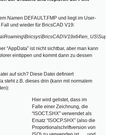
t dem Namen DEFAULT.FMP und liegt im User-
 Fall und wieder für BricsCAD V19:
ta\Roaming\Bricsys\BricsCAD\V19x64\en_US\Support\default.
er “AppData” ist nicht sichtbar, aber man kann
lorer eintippen und kommt dann zu dessen
atei auf sich? Diese Datei definiert
a steht z.B. dieses drin (kann mit normalem
den):
Hier wird gelistet, dass im
Falle einer Zeichnung, die
“ISOCT.SHX” verwendet als
Ersatz “ISOCP.SHX” (also die
Proportionalschriftversion von
ISO) zu verwenden ist, … und