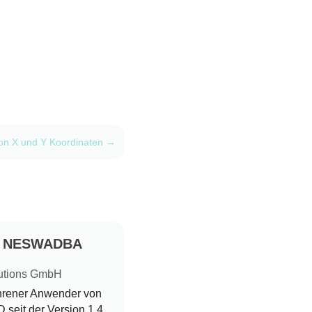
on X und Y Koordinaten
→
d NESWADBA
utions GmbH
ahrener Anwender von
seit der Version 1.4