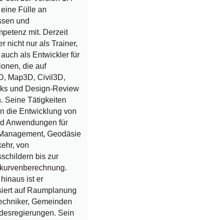
r eine Fülle an
ssen und
petenz mit. Derzeit
er nicht nur als Trainer,
auch als Entwickler für
ionen, die auf
, Map3D, Civil3D,
rks und Design-Review
. Seine Tätigkeiten
n die Entwicklung von
nd Anwendungen für
y Management, Geodäsie
ehr, von
schildern bis zur
kurvenberechnung.
hinaus ist er
siert auf Raumplanung
ltechniker, Gemeinden
desregierungen. Sein