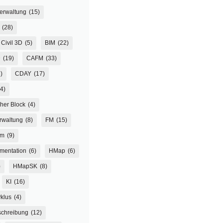
verwaltung
(15)
(28)
Civil 3D
(5)
BIM
(22)
D
(19)
CAFM
(33)
)
CDAY
(17)
(4)
her Block
(4)
rwaltung
(8)
FM
(15)
um
(9)
mentation
(6)
HMap
(6)
)
HMapSK
(8)
KI
(16)
klus
(4)
chreibung
(12)