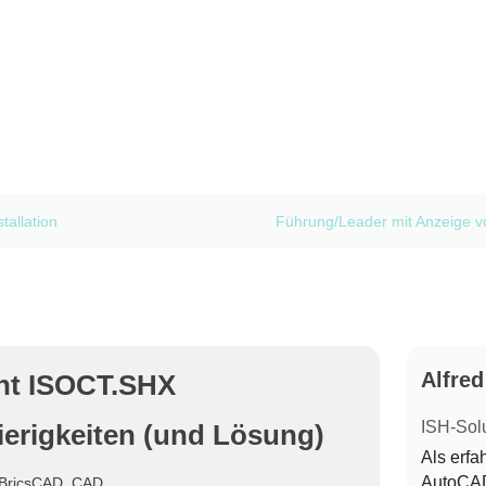
allation
Führung/Leader mit Anzeige v
Alfre
nt ISOCT.SHX
ISH-Sol
erigkeiten (und Lösung)
Als erf
AutoCAD 
BricsCAD
,
CAD