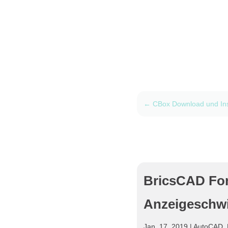
←
CBox Download und Inst
BricsCAD Fo
Anzeigeschwi
Jan. 17, 2019
|
AutoCAD
,