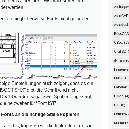
e nach dem Öffnen der DWG nachsehen, ob
Auftrags
ldet werden
AutoCAD
üfen, ob möglicherweise Fonts nicht gefunden
Autodesk 
BricsCA
CBox
(15
Civil 3D
dynamisc
Firmenve
FMS-Ba
 obige Empfehlungen auch zeigen, dass es ein
Fotodoku
SOCT.SHX” gibt, die Schrift wird nicht
AD V18 werden sogar zwei Spalten angezeigt,
HMap
(4
d eine zweiter für “Font IST”
IFC
(8)
n Fonts an die richtige Stelle kopieren
Lebenszy
Modulbes
er als das, kopieren wir die fehlenden Fonts in