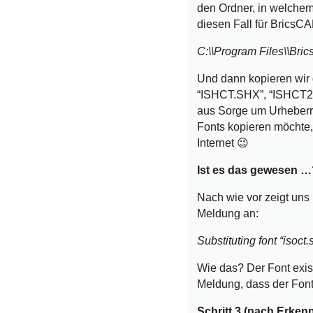
den Ordner, in welchem
diesen Fall für BricsC
C:\\Program Files\\Bri
Und dann kopieren wir
“ISHCT.SHX”, “ISHCT2.
aus Sorge um Urheberr
Fonts kopieren möchte
Internet 😉
Ist es das gewesen …
Nach wie vor zeigt un
Meldung an:
Substituting font “isoct.
Wie das? Der Font exis
Meldung, dass der Font
Schritt 3 (nach Erke