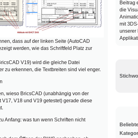
Beitrag 
die Visu
Animatio
mit 3DS
unserer
Applikat
nnen, dass auf der linken Seite (AutoCAD
zeigt werden, wie das Schriftfeld Platz zur
BricsCAD V19) wird die gleiche Datei
 zu erkennen, die Textbreiten sind viel enger.
en
eren, wieso BricsCAD (unabhängig von der
it V17, V18 und V19 getestet) gerade diese
t.
zu Anfang: was tun wenn Schriften nicht
Beliebt
Kategor