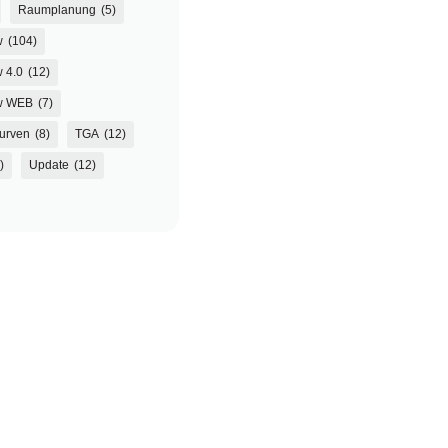
Raumplanung
(5)
w
(104)
 4.0
(12)
w WEB
(7)
urven
(8)
TGA
(12)
)
Update
(12)