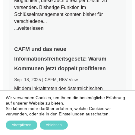
Möglichkeit, diese auch direkt per E-Mail zu
versenden. Bisherige Funktion Im
Schlüsselmanagement konnten bisher für
verschiedene...
...weiterlesen
CAFM und das neue
Informationsfreiheitsgesetz: Warum
Kommunen jetzt doppelt profitieren
Sep. 18, 2025
|
CAFM
,
RKV-View
Mit dem Inkrafttreten des österreichischen
Informationsfreiheitsgesetzes (IFG) am 1.
Wir verwenden Cookies, um Ihnen die bestmögliche Erfahrung
September 2025 endet eine jahrzehntelange Ära
auf unserer Website zu bieten.
Sie können mehr darüber erfahren, welche Cookies wir
des Amtsgeheimnisses. Bürgerinnen und Bürger
verwenden, oder sie in den
Einstellungen
ausschalten.
haben nun einen Rechtsanspruch auf Zugang zu
amtlichen Informationen – auch auf kommunaler
Akzeptieren
Ablehnen
Ebene. Für Städte und Gemeinden...