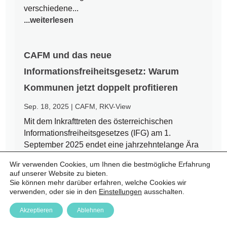
verschiedene...
...weiterlesen
CAFM und das neue
Informationsfreiheitsgesetz: Warum
Kommunen jetzt doppelt profitieren
Sep. 18, 2025
|
CAFM
,
RKV-View
Mit dem Inkrafttreten des österreichischen
Informationsfreiheitsgesetzes (IFG) am 1.
September 2025 endet eine jahrzehntelange Ära
des Amtsgeheimnisses. Bürgerinnen und Bürger
Wir verwenden Cookies, um Ihnen die bestmögliche Erfahrung
haben nun einen Rechtsanspruch auf Zugang zu
auf unserer Website zu bieten.
amtlichen Informationen – auch auf kommunaler
Sie können mehr darüber erfahren, welche Cookies wir
Ebene. Für Städte und Gemeinden...
verwenden, oder sie in den
Einstellungen
ausschalten.
...weiterlesen
Akzeptieren
Ablehnen