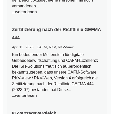
der Bericht „Ausgetretene Personen mit noch
vorhandenen...
...weiterlesen
Zertifizierung nach der Richtlinie GEFMA
444
Apr. 13, 2026
|
CAFM
,
RKV
,
RKV-View
Ein bedeutender Meilenstein für digitale
Gebäudebewirtschaftung und CAFM-Exzellenz:
Die ISH-Solutions freut sich außerordentlich
bekanntzugeben, dass unsere CAFM-Software
RKV-View / RKV-Web, Version 4 erfolgreich die
Zertifizierung nach der Richtlinie GEFMA 444
(2023-07) bestanden hat.Diese...
...weiterlesen
KI-Vertragsvergleich