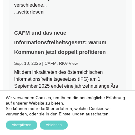
verschiedene...
...weiterlesen
CAFM und das neue
Informationsfreiheitsgesetz: Warum
Kommunen jetzt doppelt profitieren
Sep. 18, 2025
|
CAFM
,
RKV-View
Mit dem Inkrafttreten des österreichischen
Informationsfreiheitsgesetzes (IFG) am 1.
September 2025 endet eine jahrzehntelange Ära
des Amtsgeheimnisses. Bürgerinnen und Bürger
Wir verwenden Cookies, um Ihnen die bestmögliche Erfahrung
haben nun einen Rechtsanspruch auf Zugang zu
auf unserer Website zu bieten.
amtlichen Informationen – auch auf kommunaler
Sie können mehr darüber erfahren, welche Cookies wir
Ebene. Für Städte und Gemeinden...
verwenden, oder sie in den
Einstellungen
ausschalten.
...weiterlesen
Akzeptieren
Ablehnen