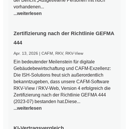
der Bericht „Ausgetretene Personen mit noch
vorhandenen...
...weiterlesen
Zertifizierung nach der Richtlinie GEFMA
444
Apr. 13, 2026
|
CAFM
,
RKV
,
RKV-View
Ein bedeutender Meilenstein für digitale
Gebäudebewirtschaftung und CAFM-Exzellenz:
Die ISH-Solutions freut sich außerordentlich
bekanntzugeben, dass unsere CAFM-Software
RKV-View / RKV-Web, Version 4 erfolgreich die
Zertifizierung nach der Richtlinie GEFMA 444
(2023-07) bestanden hat.Diese...
...weiterlesen
KI-Vertragsvergleich