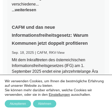
verschiedene...
...weiterlesen
CAFM und das neue
Informationsfreiheitsgesetz: Warum
Kommunen jetzt doppelt profitieren
Sep. 18, 2025
|
CAFM
,
RKV-View
Mit dem Inkrafttreten des österreichischen
Informationsfreiheitsgesetzes (IFG) am 1.
September 2025 endet eine jahrzehntelange Ära
des Amtsgeheimnisses. Bürgerinnen und Bürger
Wir verwenden Cookies, um Ihnen die bestmögliche Erfahrung
haben nun einen Rechtsanspruch auf Zugang zu
auf unserer Website zu bieten.
amtlichen Informationen – auch auf kommunaler
Sie können mehr darüber erfahren, welche Cookies wir
Ebene. Für Städte und Gemeinden...
verwenden, oder sie in den
Einstellungen
ausschalten.
...weiterlesen
Akzeptieren
Ablehnen