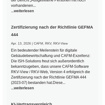
der Bericht „Ausgetretene Personen mit noch
vorhandenen...
...weiterlesen
Zertifizierung nach der Richtlinie GEFMA
444
Apr. 13, 2026
|
CAFM
,
RKV
,
RKV-View
Ein bedeutender Meilenstein für digitale
Gebäudebewirtschaftung und CAFM-Exzellenz:
Die ISH-Solutions freut sich außerordentlich
bekanntzugeben, dass unsere CAFM-Software
RKV-View / RKV-Web, Version 4 erfolgreich die
Zertifizierung nach der Richtlinie GEFMA 444
(2023-07) bestanden hat.Diese...
...weiterlesen
KI-Vertragsvergleich