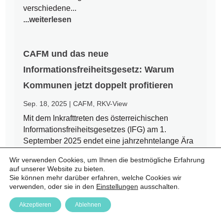
verschiedene...
...weiterlesen
CAFM und das neue
Informationsfreiheitsgesetz: Warum
Kommunen jetzt doppelt profitieren
Sep. 18, 2025
|
CAFM
,
RKV-View
Mit dem Inkrafttreten des österreichischen
Informationsfreiheitsgesetzes (IFG) am 1.
September 2025 endet eine jahrzehntelange Ära
des Amtsgeheimnisses. Bürgerinnen und Bürger
Wir verwenden Cookies, um Ihnen die bestmögliche Erfahrung
haben nun einen Rechtsanspruch auf Zugang zu
auf unserer Website zu bieten.
amtlichen Informationen – auch auf kommunaler
Sie können mehr darüber erfahren, welche Cookies wir
Ebene. Für Städte und Gemeinden...
verwenden, oder sie in den
Einstellungen
ausschalten.
...weiterlesen
Akzeptieren
Ablehnen