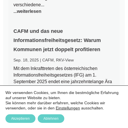
verschiedene...
...weiterlesen
CAFM und das neue
Informationsfreiheitsgesetz: Warum
Kommunen jetzt doppelt profitieren
Sep. 18, 2025
|
CAFM
,
RKV-View
Mit dem Inkrafttreten des österreichischen
Informationsfreiheitsgesetzes (IFG) am 1.
September 2025 endet eine jahrzehntelange Ära
des Amtsgeheimnisses. Bürgerinnen und Bürger
Wir verwenden Cookies, um Ihnen die bestmögliche Erfahrung
haben nun einen Rechtsanspruch auf Zugang zu
auf unserer Website zu bieten.
amtlichen Informationen – auch auf kommunaler
Sie können mehr darüber erfahren, welche Cookies wir
Ebene. Für Städte und Gemeinden...
verwenden, oder sie in den
Einstellungen
ausschalten.
...weiterlesen
Akzeptieren
Ablehnen