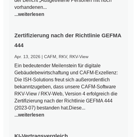
der Bericht „Ausgetretene Personen mit noch
vorhandenen...
...weiterlesen
Zertifizierung nach der Richtlinie GEFMA
444
Apr. 13, 2026
|
CAFM
,
RKV
,
RKV-View
Ein bedeutender Meilenstein für digitale
Gebäudebewirtschaftung und CAFM-Exzellenz:
Die ISH-Solutions freut sich außerordentlich
bekanntzugeben, dass unsere CAFM-Software
RKV-View / RKV-Web, Version 4 erfolgreich die
Zertifizierung nach der Richtlinie GEFMA 444
(2023-07) bestanden hat.Diese...
...weiterlesen
KI-Vertragsvergleich