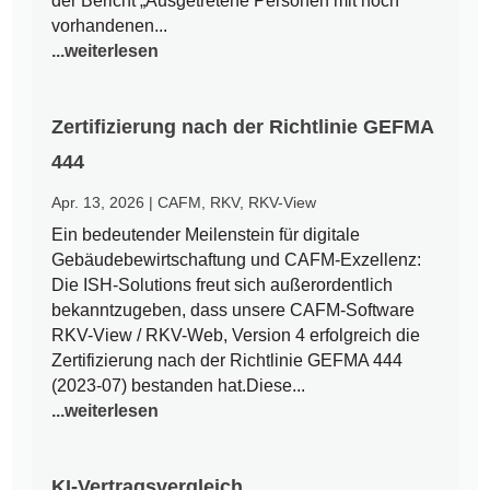
der Bericht „Ausgetretene Personen mit noch
vorhandenen...
...weiterlesen
Zertifizierung nach der Richtlinie GEFMA
444
Apr. 13, 2026
|
CAFM
,
RKV
,
RKV-View
Ein bedeutender Meilenstein für digitale
Gebäudebewirtschaftung und CAFM-Exzellenz:
Die ISH-Solutions freut sich außerordentlich
bekanntzugeben, dass unsere CAFM-Software
RKV-View / RKV-Web, Version 4 erfolgreich die
Zertifizierung nach der Richtlinie GEFMA 444
(2023-07) bestanden hat.Diese...
...weiterlesen
KI-Vertragsvergleich