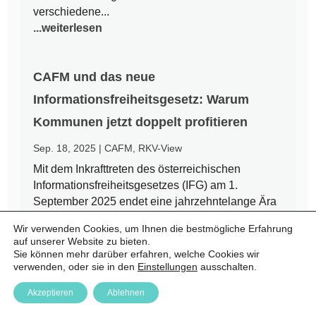
verschiedene...
...weiterlesen
CAFM und das neue
Informationsfreiheitsgesetz: Warum
Kommunen jetzt doppelt profitieren
Sep. 18, 2025
|
CAFM
,
RKV-View
Mit dem Inkrafttreten des österreichischen
Informationsfreiheitsgesetzes (IFG) am 1.
September 2025 endet eine jahrzehntelange Ära
des Amtsgeheimnisses. Bürgerinnen und Bürger
Wir verwenden Cookies, um Ihnen die bestmögliche Erfahrung
haben nun einen Rechtsanspruch auf Zugang zu
auf unserer Website zu bieten.
amtlichen Informationen – auch auf kommunaler
Sie können mehr darüber erfahren, welche Cookies wir
Ebene. Für Städte und Gemeinden...
verwenden, oder sie in den
Einstellungen
ausschalten.
...weiterlesen
Akzeptieren
Ablehnen