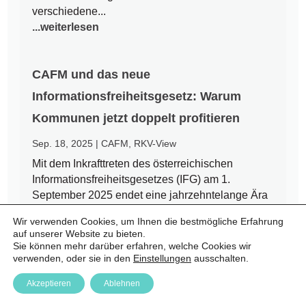
verschiedene...
...weiterlesen
CAFM und das neue
Informationsfreiheitsgesetz: Warum
Kommunen jetzt doppelt profitieren
Sep. 18, 2025
|
CAFM
,
RKV-View
Mit dem Inkrafttreten des österreichischen
Informationsfreiheitsgesetzes (IFG) am 1.
September 2025 endet eine jahrzehntelange Ära
des Amtsgeheimnisses. Bürgerinnen und Bürger
Wir verwenden Cookies, um Ihnen die bestmögliche Erfahrung
haben nun einen Rechtsanspruch auf Zugang zu
auf unserer Website zu bieten.
amtlichen Informationen – auch auf kommunaler
Sie können mehr darüber erfahren, welche Cookies wir
Ebene. Für Städte und Gemeinden...
verwenden, oder sie in den
Einstellungen
ausschalten.
...weiterlesen
Akzeptieren
Ablehnen