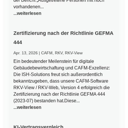
der Bericht „Ausgetretene Personen mit noch
vorhandenen...
...weiterlesen
Zertifizierung nach der Richtlinie GEFMA
444
Apr. 13, 2026
|
CAFM
,
RKV
,
RKV-View
Ein bedeutender Meilenstein für digitale
Gebäudebewirtschaftung und CAFM-Exzellenz:
Die ISH-Solutions freut sich außerordentlich
bekanntzugeben, dass unsere CAFM-Software
RKV-View / RKV-Web, Version 4 erfolgreich die
Zertifizierung nach der Richtlinie GEFMA 444
(2023-07) bestanden hat.Diese...
...weiterlesen
KI-Vertragsvergleich