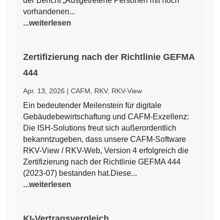
der Bericht „Ausgetretene Personen mit noch
vorhandenen...
...weiterlesen
Zertifizierung nach der Richtlinie GEFMA
444
Apr. 13, 2026
|
CAFM
,
RKV
,
RKV-View
Ein bedeutender Meilenstein für digitale
Gebäudebewirtschaftung und CAFM-Exzellenz:
Die ISH-Solutions freut sich außerordentlich
bekanntzugeben, dass unsere CAFM-Software
RKV-View / RKV-Web, Version 4 erfolgreich die
Zertifizierung nach der Richtlinie GEFMA 444
(2023-07) bestanden hat.Diese...
...weiterlesen
KI-Vertragsvergleich