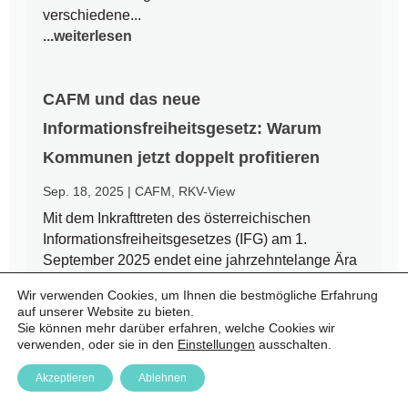
verschiedene...
...weiterlesen
CAFM und das neue
Informationsfreiheitsgesetz: Warum
Kommunen jetzt doppelt profitieren
Sep. 18, 2025
|
CAFM
,
RKV-View
Mit dem Inkrafttreten des österreichischen
Informationsfreiheitsgesetzes (IFG) am 1.
September 2025 endet eine jahrzehntelange Ära
des Amtsgeheimnisses. Bürgerinnen und Bürger
Wir verwenden Cookies, um Ihnen die bestmögliche Erfahrung
haben nun einen Rechtsanspruch auf Zugang zu
auf unserer Website zu bieten.
amtlichen Informationen – auch auf kommunaler
Sie können mehr darüber erfahren, welche Cookies wir
Ebene. Für Städte und Gemeinden...
verwenden, oder sie in den
Einstellungen
ausschalten.
...weiterlesen
Akzeptieren
Ablehnen