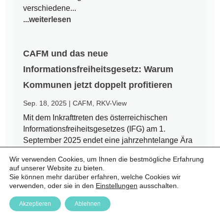
verschiedene...
...weiterlesen
CAFM und das neue
Informationsfreiheitsgesetz: Warum
Kommunen jetzt doppelt profitieren
Sep. 18, 2025
|
CAFM
,
RKV-View
Mit dem Inkrafttreten des österreichischen
Informationsfreiheitsgesetzes (IFG) am 1.
September 2025 endet eine jahrzehntelange Ära
des Amtsgeheimnisses. Bürgerinnen und Bürger
Wir verwenden Cookies, um Ihnen die bestmögliche Erfahrung
haben nun einen Rechtsanspruch auf Zugang zu
auf unserer Website zu bieten.
amtlichen Informationen – auch auf kommunaler
Sie können mehr darüber erfahren, welche Cookies wir
Ebene. Für Städte und Gemeinden...
verwenden, oder sie in den
Einstellungen
ausschalten.
...weiterlesen
Akzeptieren
Ablehnen