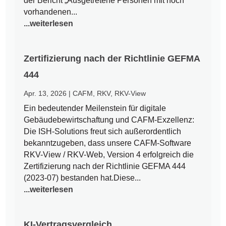
der Bericht „Ausgetretene Personen mit noch
vorhandenen...
...weiterlesen
Zertifizierung nach der Richtlinie GEFMA
444
Apr. 13, 2026
|
CAFM
,
RKV
,
RKV-View
Ein bedeutender Meilenstein für digitale
Gebäudebewirtschaftung und CAFM-Exzellenz:
Die ISH-Solutions freut sich außerordentlich
bekanntzugeben, dass unsere CAFM-Software
RKV-View / RKV-Web, Version 4 erfolgreich die
Zertifizierung nach der Richtlinie GEFMA 444
(2023-07) bestanden hat.Diese...
...weiterlesen
KI-Vertragsvergleich