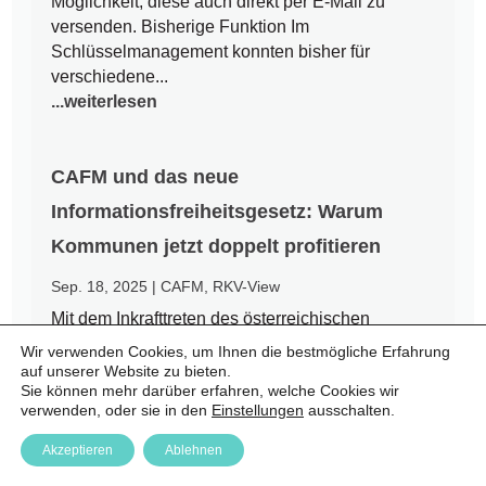
Möglichkeit, diese auch direkt per E-Mail zu
versenden. Bisherige Funktion Im
Schlüsselmanagement konnten bisher für
verschiedene...
...weiterlesen
CAFM und das neue
Informationsfreiheitsgesetz: Warum
Kommunen jetzt doppelt profitieren
Sep. 18, 2025
|
CAFM
,
RKV-View
Mit dem Inkrafttreten des österreichischen
Informationsfreiheitsgesetzes (IFG) am 1.
Wir verwenden Cookies, um Ihnen die bestmögliche Erfahrung
September 2025 endet eine jahrzehntelange Ära
auf unserer Website zu bieten.
Sie können mehr darüber erfahren, welche Cookies wir
des Amtsgeheimnisses. Bürgerinnen und Bürger
verwenden, oder sie in den
Einstellungen
ausschalten.
haben nun einen Rechtsanspruch auf Zugang zu
amtlichen Informationen – auch auf kommunaler
Akzeptieren
Ablehnen
Ebene. Für Städte und Gemeinden...