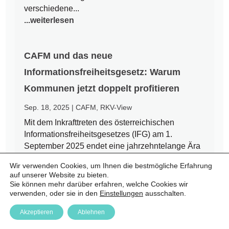
verschiedene...
...weiterlesen
CAFM und das neue
Informationsfreiheitsgesetz: Warum
Kommunen jetzt doppelt profitieren
Sep. 18, 2025
|
CAFM
,
RKV-View
Mit dem Inkrafttreten des österreichischen
Informationsfreiheitsgesetzes (IFG) am 1.
September 2025 endet eine jahrzehntelange Ära
des Amtsgeheimnisses. Bürgerinnen und Bürger
Wir verwenden Cookies, um Ihnen die bestmögliche Erfahrung
haben nun einen Rechtsanspruch auf Zugang zu
auf unserer Website zu bieten.
amtlichen Informationen – auch auf kommunaler
Sie können mehr darüber erfahren, welche Cookies wir
Ebene. Für Städte und Gemeinden...
verwenden, oder sie in den
Einstellungen
ausschalten.
...weiterlesen
Akzeptieren
Ablehnen