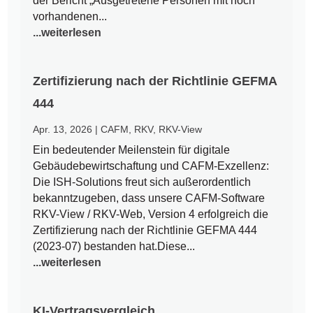
der Bericht „Ausgetretene Personen mit noch
vorhandenen...
...weiterlesen
Zertifizierung nach der Richtlinie GEFMA
444
Apr. 13, 2026
|
CAFM
,
RKV
,
RKV-View
Ein bedeutender Meilenstein für digitale
Gebäudebewirtschaftung und CAFM-Exzellenz:
Die ISH-Solutions freut sich außerordentlich
bekanntzugeben, dass unsere CAFM-Software
RKV-View / RKV-Web, Version 4 erfolgreich die
Zertifizierung nach der Richtlinie GEFMA 444
(2023-07) bestanden hat.Diese...
...weiterlesen
KI-Vertragsvergleich