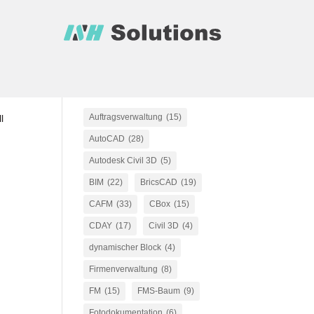
Beliebte Themen &
Kategorien
Auftragsverwaltung
(15)
l
AutoCAD
(28)
Autodesk Civil 3D
(5)
BIM
(22)
BricsCAD
(19)
CAFM
(33)
CBox
(15)
CDAY
(17)
Civil 3D
(4)
dynamischer Block
(4)
Firmenverwaltung
(8)
FM
(15)
FMS-Baum
(9)
n
Fotodokumentation
(6)