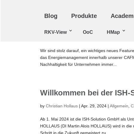
Blog
Produkte
Academ
Eingabe von Energieman
RKV-View
OoC
HMap
by
Rainer Weiss
|
Apr. 30, 2024
|
CAFM
,
RKV-Vie
Wir sind stolz darauf, ein wichtiges neues Feat
das Energiemanagement innerhalb unserer CAFM-Sof
Nachhaltigkeit für Unternehmen immer...
Willkommen bei der ISH
by
Christian Hollaus
|
Apr. 29, 2024
|
Allgemein
,
C
Ab 1. Mai 2024 ist die ISH-Solution GmbH als Un
HOLLAUS (DI Martin Alois HOLLAUS) wird in die 
Schritt in die Zukunft gemeistert zu...