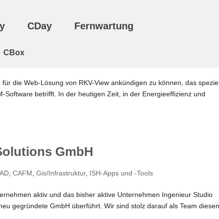
y
CDay
Fernwartung
agementdaten über RKV-View WEB
CBox
w
ure für die Web-Lösung von RKV-View ankündigen zu können, das speziel
tware betrifft. In der heutigen Zeit, in der Energieeffizienz und
-Solutions GmbH
AD
,
CAFM
,
Gis/Infrastruktur
,
ISH-Apps und -Tools
ternehmen aktiv und das bisher aktive Unternehmen Ingenieur Studio
neu gegründete GmbH überführt. Wir sind stolz darauf als Team diese