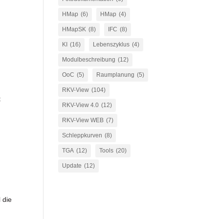
HMap
(6)
HMap
(4)
HMapSK
(8)
IFC
(8)
KI
(16)
Lebenszyklus
(4)
Modulbeschreibung
(12)
OoC
(5)
Raumplanung
(5)
RKV-View
(104)
t
RKV-View 4.0
(12)
RKV-View WEB
(7)
Schleppkurven
(8)
TGA
(12)
Tools
(20)
Update
(12)
 die