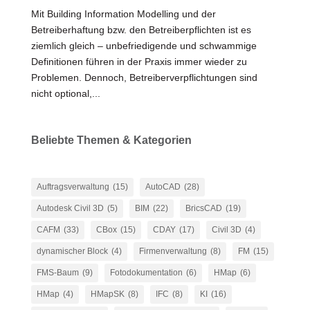
Mit Building Information Modelling und der
Betreiberhaftung bzw. den Betreiberpflichten ist es
ziemlich gleich – unbefriedigende und schwammige
Definitionen führen in der Praxis immer wieder zu
Problemen. Dennoch, Betreiberverpflichtungen sind
nicht optional,...
Beliebte Themen & Kategorien
Auftragsverwaltung
(15)
AutoCAD
(28)
Autodesk Civil 3D
(5)
BIM
(22)
BricsCAD
(19)
CAFM
(33)
CBox
(15)
CDAY
(17)
Civil 3D
(4)
dynamischer Block
(4)
Firmenverwaltung
(8)
FM
(15)
FMS-Baum
(9)
Fotodokumentation
(6)
HMap
(6)
HMap
(4)
HMapSK
(8)
IFC
(8)
KI
(16)