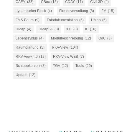
CAFM
(33)
CBox
(15)
CDAY
(17)
Civil 3D
(4)
dynamischer Block
(4)
Firmenverwaltung
(8)
FM
(15)
FMS-Baum
(9)
Fotodokumentation
(6)
HMap
(6)
HMap
(4)
HMapSK
(8)
IFC
(8)
KI
(16)
Lebenszyklus
(4)
Modulbeschreibung
(12)
OoC
(5)
Raumplanung
(5)
RKV-View
(104)
RKV-View 4.0
(12)
RKV-View WEB
(7)
Schleppkurven
(8)
TGA
(12)
Tools
(20)
Update
(12)