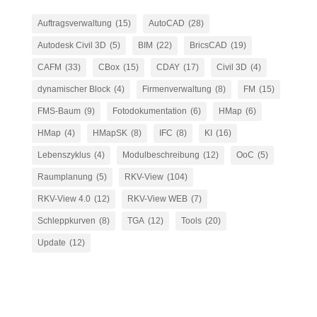
Auftragsverwaltung
(15)
AutoCAD
(28)
Autodesk Civil 3D
(5)
BIM
(22)
BricsCAD
(19)
CAFM
(33)
CBox
(15)
CDAY
(17)
Civil 3D
(4)
dynamischer Block
(4)
Firmenverwaltung
(8)
FM
(15)
FMS-Baum
(9)
Fotodokumentation
(6)
HMap
(6)
HMap
(4)
HMapSK
(8)
IFC
(8)
KI
(16)
Lebenszyklus
(4)
Modulbeschreibung
(12)
OoC
(5)
Raumplanung
(5)
RKV-View
(104)
RKV-View 4.0
(12)
RKV-View WEB
(7)
Schleppkurven
(8)
TGA
(12)
Tools
(20)
Update
(12)